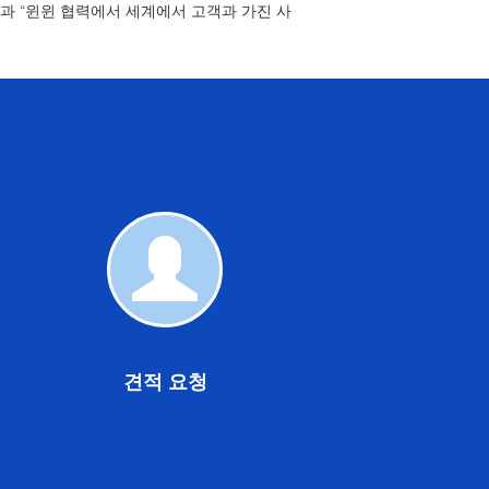
익과 “윈윈 협력에서 세계에서 고객과 가진 사
견
적
요
청
견적 요청