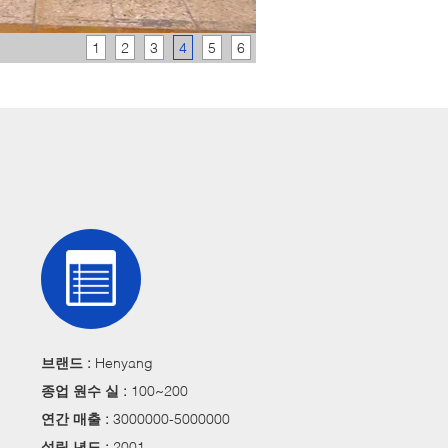
1
2
3
4
5
6
브랜드 :
Henyang
종업 원수 실 :
100~200
연간 매출 :
3000000-5000000
설립 년도 :
2001