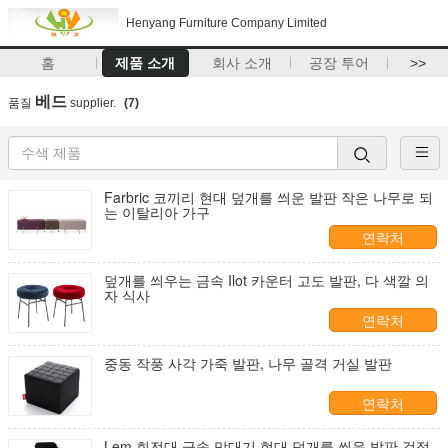
Henyang Furniture Company Limited
홈
제품 소개
회사 소개
공장 투어
>>
베드
품질
supplier.
(7)
Farbric 코끼리 현대 덮개를 씌운 발판 작은 나무로 되
는 이탈리아 가구
연락처
덮개를 씌우는 금속 Ilot 카운터 고도 발판, 다 색깔 의
자 식사
연락처
중동 작풍 사각 가죽 발판, 나무 골격 거실 발판
연락처
Lem 회전대 금속 막대기 현대 덮개를 씌운 발판 검정