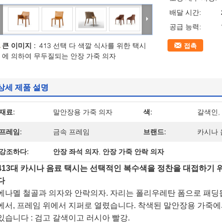
배달 시간:
공급 능력:
큰 이미지 :
413 선택 다 색깔 식사를 위한 택시
접촉
에 의하여 무두질되는 안장 가죽 의자
상세 제품 설명
재료:
말안장용 가죽 의자
색:
갈색인,
프레임:
금속 프레임
브랜드:
카시나 
강조하다:
안장 좌석 의자
,
안장 가죽 안락 의자
413대 카시나 음료 택시는 선택적인 복수색을 정찬을 대접하기 
다
에나멜 철골과 의자와 안락의자. 자리는 폴리우레탄 폼으로 패딩
에서, 프레임 위에서 지퍼로 열렸습니다. 착색된 말안장용 가죽에
있습니다 : 검고 갈색이고 러시아 빨강.