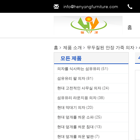
info@henyangfurniture.com
홈
홈
제품 소개
무두질된 안장 가죽 의자
모든 제품
의자를 식사하는 섬유유리
(51)
섬유유리 팔 의자
(81)
현대 고전적인 사무실 의자
(24)
섬유유리 라운지용 의자
(38)
현대 막대기 의자
(20)
현대 덮개를 씌운 소파
(25)
현대 덮개를 씌운 침대
(13)
현대 덮개를 씌운 발판
(7)