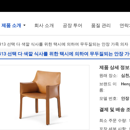
제품 소개
회사 소개
공장 투어
품질 관리
연락
413 선택 다 색깔 식사를 위한 택시에 의하여 무두질되는 안장 가죽 의자
413 선택 다 색깔 식사를 위한 택시에 의하여 무두질되는 안장 가
제품 상세 정보
원래 장소:
심천
브랜드 이
Heny
름:
모델 번호:
안장
결제 및 배송 조
최소 주문 수량:
포장 세부 사항: