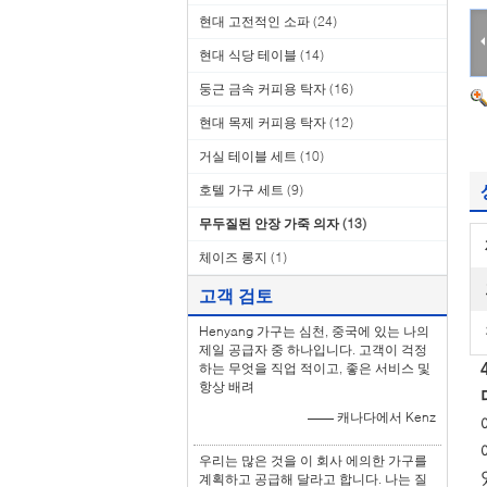
현대 고전적인 소파
(24)
현대 식당 테이블
(14)
둥근 금속 커피용 탁자
(16)
현대 목제 커피용 탁자
(12)
거실 테이블 세트
(10)
호텔 가구 세트
(9)
무두질된 안장 가죽 의자
(13)
체이즈 롱지
(1)
고객 검토
Henyang 가구는 심천, 중국에 있는 나의
제일 공급자 중 하나입니다. 고객이 걱정
하는 무엇을 직업 적이고, 좋은 서비스 및
항상 배려
—— 캐나다에서 Kenz
우리는 많은 것을 이 회사 에의한 가구를
계획하고 공급해 달라고 합니다. 나는 질