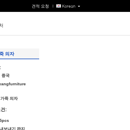
견적 요청
|
Korean
처
죽 의자
:
, 중국
angfurniture
 가죽 의자
건:
5pcs
내보내기 판지