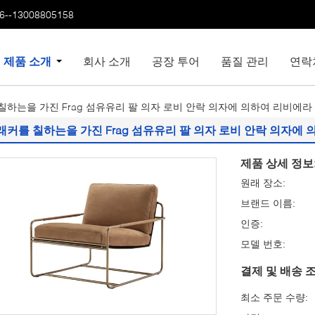
6--13008805158
제품 소개
회사 소개
공장 투어
품질 관리
연락
칠하는을 가진 Frag 섬유유리 팔 의자 로비 안락 의자에 의하여 리비에라
래커를 칠하는을 가진 Frag 섬유유리 팔 의자 로비 안락 의자에
제품 상세 정보
원래 장소:
브랜드 이름:
인증:
모델 번호:
결제 및 배송 조
최소 주문 수량: