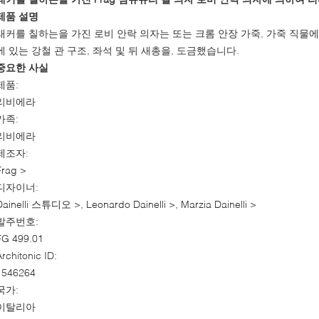
제품 설명
래커를 칠하는을 가진 로비 안락 의자는 또는 크롬 안장 가죽, 가죽 직물에서 
에 있는 강철 관 구조, 좌석 및 뒤 새총을, 도금했습니다.
중요한 사실
제품:
리비에라
가족:
리비에라
제조자:
Frag
>
디자이너:
Dainelli 스튜디오
>,
Leonardo Dainelli
>,
Marzia Dainelli
>
발주번호:
FG 499.01
Architonic ID:
1546264
국가:
이탈리아