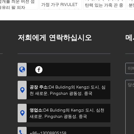
덮개를 씌운 버전 섬
가정 가구 RIVULET
탄력 있는 가죽 끈 중
분
유유리 팔 의자
의자, 로비 안락 의자
단
조
RM58 연약한 마모
착용 저항
저항
저희에게 연락하십시오
메
공장 주소:
D4 Buliding의 Kengzi 도시, 심
천 새로운, Pingshan 광동성, 중국
영업소:
D4 Buliding의 Kengzi 도시, 심천
새로운, Pingshan 광동성, 중국
+86--13008805158