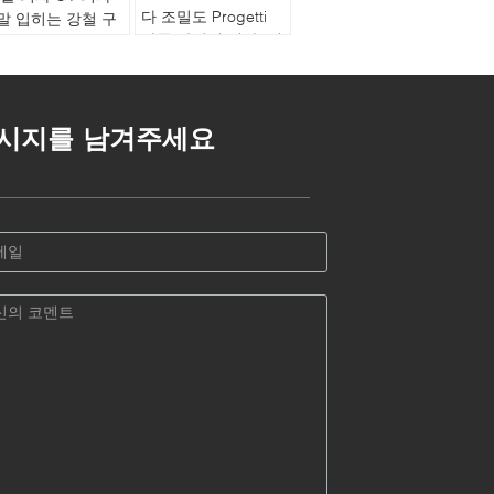
다 조밀도 Progetti
말 입히는 강철 구
가죽 팔걸이 의자, 의
자를 식사하는 단단
한 나무
시지를 남겨주세요