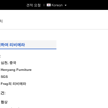
견적 요청
|
Korean
처
 의하여 리비에라
:
심천, 중국
Henyang Furniture
SGS
Frag의 리비에라
건:
협상