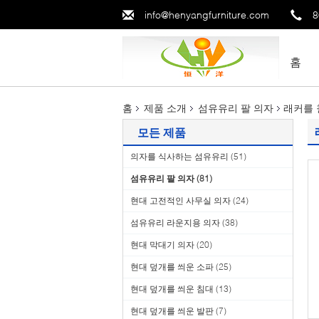
info@henyangfurniture.com
8
홈
홈
제품 소개
섬유유리 팔 의자
래커를 
모든 제품
의자를 식사하는 섬유유리
(51)
섬유유리 팔 의자
(81)
현대 고전적인 사무실 의자
(24)
섬유유리 라운지용 의자
(38)
현대 막대기 의자
(20)
현대 덮개를 씌운 소파
(25)
현대 덮개를 씌운 침대
(13)
현대 덮개를 씌운 발판
(7)