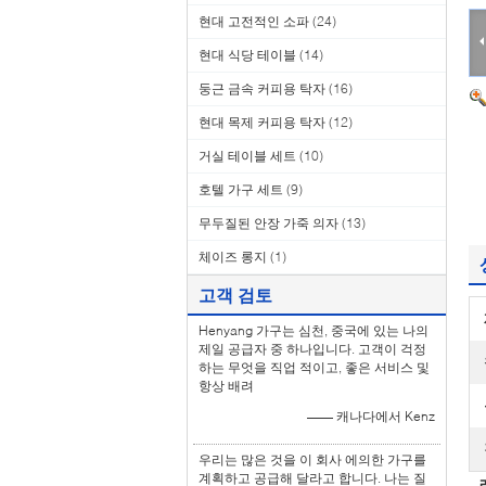
현대 고전적인 소파
(24)
현대 식당 테이블
(14)
둥근 금속 커피용 탁자
(16)
현대 목제 커피용 탁자
(12)
거실 테이블 세트
(10)
호텔 가구 세트
(9)
무두질된 안장 가죽 의자
(13)
체이즈 롱지
(1)
고객 검토
Henyang 가구는 심천, 중국에 있는 나의
제일 공급자 중 하나입니다. 고객이 걱정
하는 무엇을 직업 적이고, 좋은 서비스 및
항상 배려
—— 캐나다에서 Kenz
우리는 많은 것을 이 회사 에의한 가구를
계획하고 공급해 달라고 합니다. 나는 질