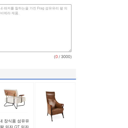
(
0
/ 3000)
내 장식품 섬유유
 팔 의자 QT 의자