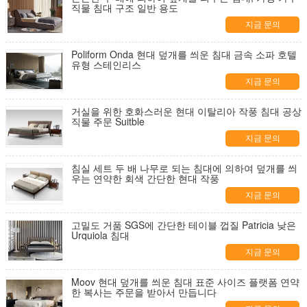
직물 침대 구조 일반 용도
지금 문의
Poliform Onda 현대 덮개를 씌운 침대 금속 소파 호텔
유형 스테인리스
지금 문의
거실을 위한 호화스러운 현대 이탈리아 작풍 침대 공상
직물 주문 Suitble
지금 문의
침실 세트 두 배 나무로 되는 침대에 의하여 덮개를 씌
우는 연약한 회색 간단한 현대 작풍
지금 문의
고밀도 거품 SGS에 간단한 테이블 껍질 Patricia 낮은
Urquiola 침대
지금 문의
Moov 현대 덮개를 씌운 침대 표준 사이즈 플랫폼 연약
한 복사는 주문을 받아서 만듭니다