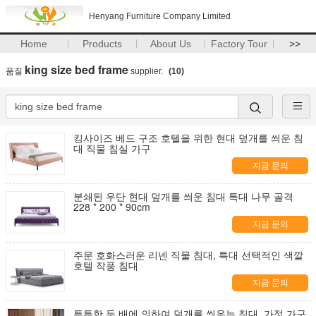
Henyang Furniture Company Limited
Home
Products
About Us
Factory Tour
>>
king size bed frame
품질
supplier.
(10)
킹사이즈 베드 구조 호텔을 위한 현대 덮개를 씌운 침
대 직물 침실 가구
지금 문의
분쇄된 우단 현대 덮개를 씌운 침대 특대 나무 골격
228 * 200 * 90cm
지금 문의
주문 호화스러운 리넨 직물 침대, 특대 선택적인 색깔
호텔 작풍 침대
지금 문의
튼튼한 두 배에 의하여 덮개를 씌우는 침대, 가정 가구