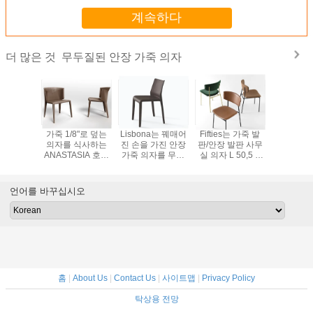
계속하다
무두질된 안장 가죽 의자
더 많은 것
안장 의자/
가죽 1/8"로 덮는
Lisbona는 꿰매어
Fifties는 가죽 발
413 선택 다 색깔
 기마 안
의자를 식사하는
진 손을 가진 안장
판/안장 발판 사무
식사를 위
의자
ANASTASIA 호화
가죽 의자를 무두
실 의자 L 50,5 P
에 의하여
스러운 섬유유리
질해 47 x 52,5 x
54 H 95 Cm를 무
되는 안장
두껍게
81 Cm를 덮
두질했습니다
자
언어를 바꾸십시오
홈
|
About Us
|
Contact Us
|
사이트맵
|
Privacy Policy
탁상용 전망