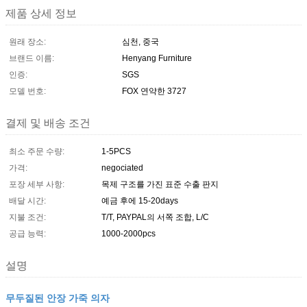
제품 상세 정보
원래 장소:
심천, 중국
브랜드 이름:
Henyang Furniture
인증:
SGS
모델 번호:
FOX 연약한 3727
결제 및 배송 조건
최소 주문 수량:
1-5PCS
가격:
negociated
포장 세부 사항:
목제 구조를 가진 표준 수출 판지
배달 시간:
예금 후에 15-20days
지불 조건:
T/T, PAYPAL의 서쪽 조합, L/C
공급 능력:
1000-2000pcs
설명
무두질된 안장 가죽 의자