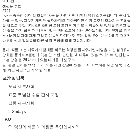
2018년
생산품 부호
3727
Fox는 족특한 성격 및 조밀한 차원을 가진 안락 의자의 유행 소장품입니다. 즉시 알
아볼 수 있는, 그것의 개략은 물자와 대조 기하학적인 선의 그것의 조화되는 혼합물
을 밖으로 뜻합니다. 호리호리한 모양 포탄은 가죽 또는 직물에서 덮개를 씌우고 돌
린 끝을 가진 굽은 재 나무에 있는 백레스트에 의해 받아들여집니다. 덮개를 씌운
Fox 버전의 다예 다제 그리고 기능은 단단한 재 또는 강철 관에 있는 다리도 결합된
나무와 실내 장식품의 다른 색깔 조합에 의해 강화됩니다.
물자: 직물 또는 가죽에서 덮개를 씌우는 확장된 폴리우레탄 패딩을 가진 섬유유리
강화된 폴리프로필렌에 있는 안 포탄. 단단한 재 나무에 있는 백레스트. 단단한 재
또는 강철 관 Ø14mm에 있는 다리를 가진 구조.
끝: 분말 입히는 백색, 모래 또는 까만 강철에 있는 구조. 표백하는 까만 얼룩이 진
재. 까만 자연적인 가죽 및 직물.
포장 & 납품
포장 세부사항:
표준 특별한 수출 판지 포장
납품 세부사항:
8-25days
FAQ
Q: 당신의 제품의 이점은 무엇입니까?