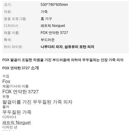
크기:
530*790*605mm
자료:
가죽
응용 프로그램:
홈 가구
디자이너:
패트릭 Norguet
제품 이름:
FOX 연약한 3727
특색:
부드러운
나무다리 의자
섬유유리 포탄 의자
하이 라이트:
,
FOX 팔걸이 조밀한 차원을 가진 부드러움에 의하여 무두질되는 안장 가죽 의자
소개
FOX 연약한 3727
수집
Fox
제품/기사의 이름
FOX 연약한 3727
유형
팔걸이를 가진 무두질된 가죽 의자
물자
무두질된 가죽
디자이너
패트릭 Norguet
디자인 년