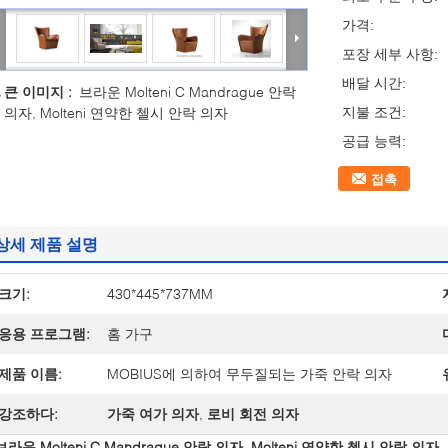
가격:
포장 세부 사항:
배달 시간:
큰 이미지 :
브라운 Molteni C Mandrague 안락
의자, Molteni 연약한 첼시 안락 의자
지불 조건:
공급 능력:
접촉
상세 제품 설명
크기:
430*445*737MM
응용 프로그램:
홈 가구
제품 이름:
MOBIUS에 의하여 무두질되는 가죽 안락 의자
강조하다:
가죽 여가 의자
,
로비 회전 의자
브라운 Molteni C Mandrague 안락 의자, Molteni 연약한 첼시 안락 의자