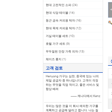
현대 고전적인 소파
(24)
현대 식당 테이블
(14)
둥근 금속 커피용 탁자
(16)
현대 목제 커피용 탁자
(12)
거실 테이블 세트
(10)
호텔 가구 세트
(9)
무두질된 안장 가죽 의자
(13)
체이즈 롱지
(1)
고객 검토
Henyang 가구는 심천, 중국에 있는 나의
제일 공급자 중 하나입니다. 고객이 걱정
하는 무엇을 직업 적이고, 좋은 서비스 및
항상 배려
—— 캐나다에서 Kenz
우리는 많은 것을 이 회사 에의한 가구를
계획하고 공급해 달라고 합니다. 나는 질