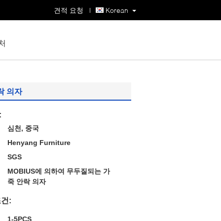
견적 요청
|
Korean
처
안락 의자
:
심천, 중국
Henyang Furniture
SGS
MOBIUS에 의하여 무두질되는 가
죽 안락 의자
건:
1-5PCS