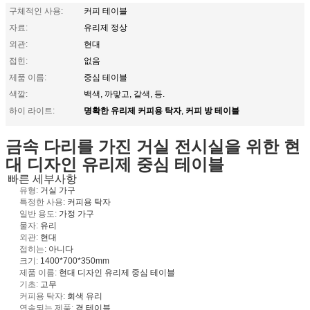
구체적인 사용:
커피 테이블
자료:
유리제 정상
외관:
현대
접힌:
없음
제품 이름:
중심 테이블
색깔:
백색, 까맣고, 갈색, 등.
명확한 유리제 커피용 탁자
커피 방 테이블
하이 라이트:
,
금속 다리를 가진 거실 전시실을 위한 현
대 디자인 유리제 중심 테이블
빠른 세부사항
유형:
거실 가구
특정한 사용:
커피용 탁자
일반 용도:
가정 가구
물자:
유리
외관:
현대
접히는:
아니다
크기:
1400*700*350mm
제품 이름:
현대 디자인 유리제 중심 테이블
기초:
고무
커피용 탁자:
회색 유리
연속되는 제품:
곁 테이블