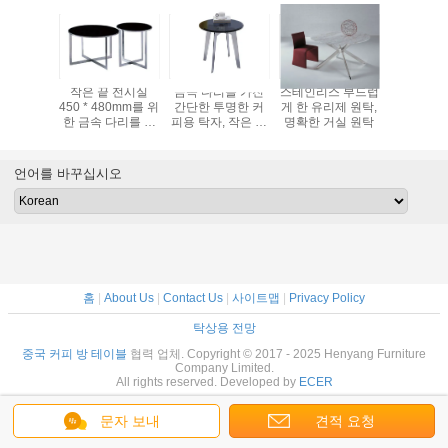
 둥근 금
작은 끝 전시실
금속 다리를 가진
스테인리스 부드럽
구획 2.0 
 탁자 스
450 * 480mm를 위
간단한 투명한 커
게 한 유리제 원탁,
근 금속 
 구조 우
한 금속 다리를 가
피용 탁자, 작은 끝
명확한 거실 원탁
자
백색
진 둥근 금속 커피
공간 유리제 커피
RMDESIG
용 탁자
용 탁자
디자
Customz
언어를 바꾸십시오
홈
|
About Us
|
Contact Us
|
사이트맵
|
Privacy Policy
탁상용 전망
중국 커피 방 테이블
협력 업체. Copyright © 2017 - 2025 Henyang Furniture
Company Limited.
All rights reserved. Developed by
ECER
문자 보내
견적 요청