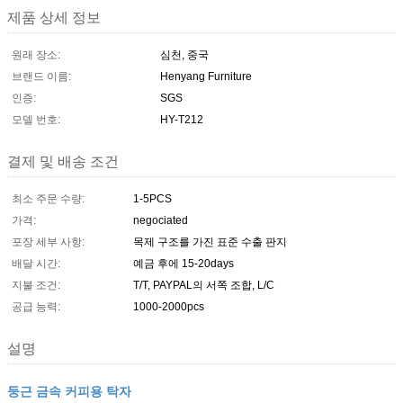
제품 상세 정보
원래 장소:
심천, 중국
브랜드 이름:
Henyang Furniture
인증:
SGS
모델 번호:
HY-T212
결제 및 배송 조건
최소 주문 수량:
1-5PCS
가격:
negociated
포장 세부 사항:
목제 구조를 가진 표준 수출 판지
배달 시간:
예금 후에 15-20days
지불 조건:
T/T, PAYPAL의 서쪽 조합, L/C
공급 능력:
1000-2000pcs
설명
둥근 금속 커피용 탁자