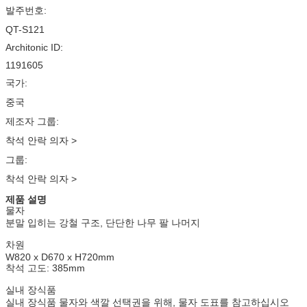
발주번호:
QT-S121
Architonic ID:
1191605
국가:
중국
제조자 그룹:
착석 안락 의자
>
그룹:
착석 안락 의자
>
제품 설명
물자
분말 입히는 강철 구조, 단단한 나무 팔 나머지
차원
W820 x D670 x H720mm
착석 고도: 385mm
실내 장식품
실내 장식품 물자와 색깔 선택권을 위해, 물자 도표를 참고하십시오