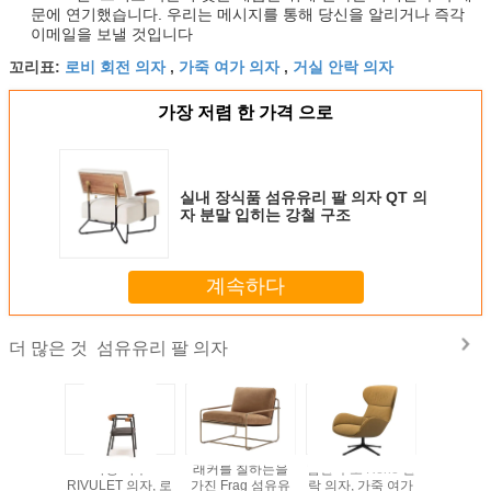
문에 연기했습니다. 우리는 메시지를 통해 당신을 알리거나 즉각
이메일을 보낼 것입니다
로비 회전 의자
가죽 여가 의자
거실 안락 의자
꼬리표:
,
,
가장 저렴 한 가격 으로
실내 장식품 섬유유리 팔 의자 QT 의
자 분말 입히는 강철 구조
계속하다
섬유유리 팔 의자
더 많은 것
씌운 버전
가정 가구
래커를 칠하는을
합판 구조 Reno 안
브라운 Mol
 팔 의자
RIVULET 의자, 로
가진 Frag 섬유유
락 의자, 가죽 여가
Mandrag