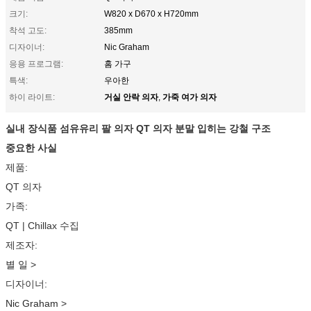
크기:
W820 x D670 x H720mm
착석 고도:
385mm
디자이너:
Nic Graham
응용 프로그램:
홈 가구
특색:
우아한
거실 안락 의자
가죽 여가 의자
하이 라이트:
,
실내 장식품 섬유유리 팔 의자 QT 의자 분말 입히는 강철 구조
중요한 사실
제품:
QT 의자
가족:
QT | Chillax 수집
제조자:
별 일
>
디자이너:
Nic Graham
>