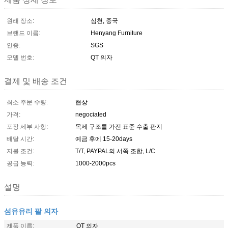
원래 장소:
심천, 중국
브랜드 이름:
Henyang Furniture
인증:
SGS
모델 번호:
QT 의자
결제 및 배송 조건
최소 주문 수량:
협상
가격:
negociated
포장 세부 사항:
목제 구조를 가진 표준 수출 판지
배달 시간:
예금 후에 15-20days
지불 조건:
T/T, PAYPAL의 서쪽 조합, L/C
공급 능력:
1000-2000pcs
설명
섬유유리 팔 의자
제품 이름:
QT 의자