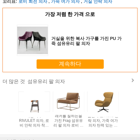
로비 회전 의자
가죽 여가 의자
거실 안락 의자
꼬리표:
,
,
가장 저렴 한 가격 으로
거실을 위한 복사 가구를 가진 PU 가
죽 섬유유리 팔 의자
계속하다
섬유유리 팔 의자
더 많은 것
씌운 버전
가정 가구
래커를 칠하는을
합판 구조 Reno 안
브라운 Mol
 팔 의자
RIVULET 의자, 로
가진 Frag 섬유유
락 의자, 가죽 여가
Mandrag
연약한 마모
비 안락 의자 착용
리 팔 의자 로비 안
의자 탄력 있는 가
의자, Molt
항
저항
락 의자에 의하여
죽 끈 중단
한 첼시 
리비에라