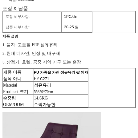
포장 & 납품
포장 세부사항:
1PC/ctn
납품 세부사항:
20-25 일
제품 설명
물자: 고품질 FRP 섬유유리
1.
현대 디자인, 안정 및 내구재
2.
상점가, 호텔, 공중 지역 가구 또는 훈장
3.
제품 이름
PU 가죽을 가진 섬유유리 팔 의자
품목 아니.
HY-C271
Matetial
섬유유리
Producet 크기
55*50*70cm
순중량
14.6KG
OEM/ODM
수락가능한