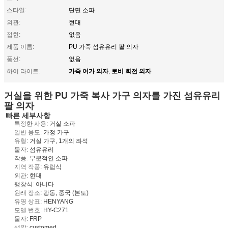
스타일:
단면 소파
외관:
현대
접힌:
없음
제품 이름:
PU 가죽 섬유유리 팔 의자
풍선:
없음
가죽 여가 의자
로비 회전 의자
하이 라이트:
,
거실을 위한 PU 가죽 복사 가구 의자를 가진 섬유유리
팔 의자
빠른 세부사항
특정한 사용:
거실 소파
일반 용도:
가정 가구
유형:
거실 가구, 1개의 좌석
물자:
섬유유리
작풍:
부분적인 소파
지역 작풍:
유럽식
외관:
현대
팽창식:
아니다
원래 장소:
광동, 중국 (본토)
유명 상표:
HENYANG
모델 번호:
HY-C271
물자:
FRP
색깔:
customed