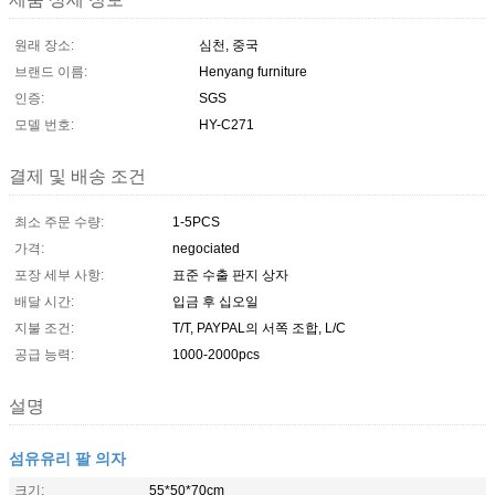
원래 장소:
심천, 중국
브랜드 이름:
Henyang furniture
인증:
SGS
모델 번호:
HY-C271
결제 및 배송 조건
최소 주문 수량:
1-5PCS
가격:
negociated
포장 세부 사항:
표준 수출 판지 상자
배달 시간:
입금 후 십오일
지불 조건:
T/T, PAYPAL의 서쪽 조합, L/C
공급 능력:
1000-2000pcs
설명
섬유유리 팔 의자
크기:
55*50*70cm