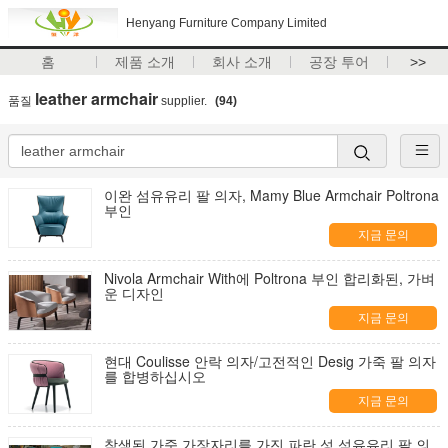
Henyang Furniture Company Limited
홈
제품 소개
회사 소개
공장 투어
>>
leather armchair
품질
supplier.
(94)
이완 섬유유리 팔 의자, Mamy Blue Armchair Poltrona
부인
지금 문의
Nivola Armchair With에 Poltrona 부인 합리화된, 가벼
운 디자인
지금 문의
현대 Coulisse 안락 의자/고전적인 Desig 가죽 팔 의자
를 합병하십시오
지금 문의
착색된 가죽 가장자리를 가진 파란 성 섬유유리 팔 의