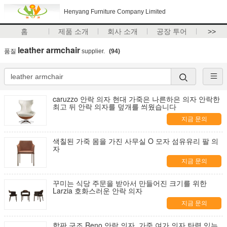
Henyang Furniture Company Limited
홈
제품 소개
회사 소개
공장 투어
>>
leather armchair
품질
supplier.
(94)
caruzzo 안락 의자 현대 가죽은 나른하은 의자 안락한
최고 뒤 안락 의자를 덮개를 씌웠습니다
지금 문의
색칠된 가죽 몸을 가진 사무실 O 모자 섬유유리 팔 의
자
지금 문의
꾸미는 식당 주문을 받아서 만들어진 크기를 위한
Larzia 호화스러운 안락 의자
지금 문의
합판 구조 Reno 안락 의자, 가죽 여가 의자 탄력 있는