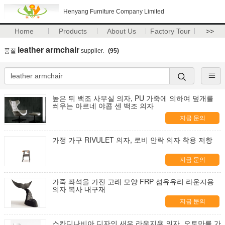
Henyang Furniture Company Limited
Home
Products
About Us
Factory Tour
>>
leather armchair
품질
supplier.
(95)
높은 뒤 백조 사무실 의자, PU 가죽에 의하여 덮개를
씌우는 아르네 야콥 센 백조 의자
지금 문의
가정 가구 RIVULET 의자, 로비 안락 의자 착용 저항
지금 문의
가죽 좌석을 가진 고래 모양 FRP 섬유유리 라운지용
의자 복사 내구재
지금 문의
스칸디나비아 디자인 새우 라운지용 의자, 오토만를 가